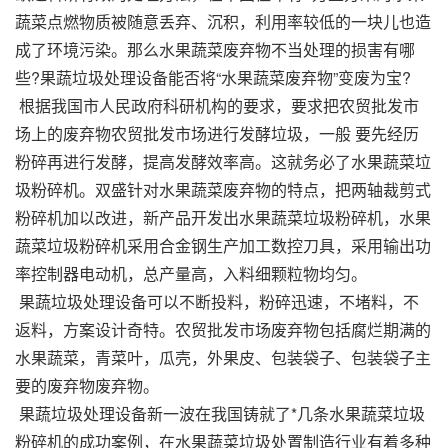
蔬菜点燃物质被随意丢弃、沉积，利用率较低的一块儿也造
成了环境污染。那么水果蔬菜废弃物不当处理的损害有哪
些?
果蔬垃圾处理设备
能否将“水果蔬菜废弃物”变废为宝?
根据我国市人民政府科研机构的要求，要求把农贸批发市
场上的废弃物农贸批发市场进行发酵垃圾，一般 要先经历
粉碎再进行发酵，提高发酵效率高。这就务必了水果蔬菜垃
圾粉碎机。双盛针对水果蔬菜废弃物的特点，把两轴裁剪式
粉碎机加以改进，新产品开发出水果蔬菜垃圾粉碎机，水果
蔬菜垃圾粉碎机采用合金钢生产加工数控刀具，采用输出功
率控制器电动机，总产量高，入料细颗粒物均匀。
果蔬垃圾处理设备
可以不断投料，粉碎迅速，不堵料，不
返料，方案设计奇特。农贸批发市场废弃物包括腐烂期满的
水果蔬菜，青菜叶，瓜壳，外果皮、包装袋子、包装袋子主
要的废弃物废弃物。
果蔬垃圾处理设备
新一波在我国铸就了*几条水果蔬菜垃圾
粉碎机的成功案例，在水果蔬菜垃圾处置制造行业有着多种